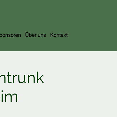
ponsoren
Über uns
Kontakt
mtrunk
eim