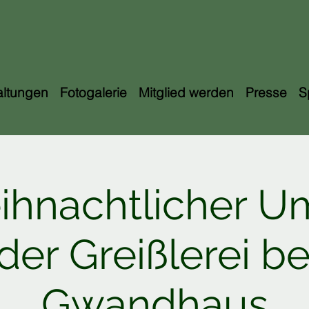
altungen
Fotogalerie
Mitglied werden
Presse
S
ihnachtlicher U
 der Greißlerei b
Gwandhaus